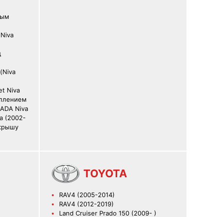
вым
(Niva
д
(Niva
et Niva
еплением
ADA Niva
va (2002-
 крышу
TOYOTA
RAV4 (2005-2014)
RAV4 (2012-2019)
Land Cruiser Prado 150 (2009- )