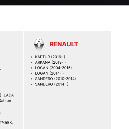
RENAULT
KAPTUR (2016- )
ARKANA (2019- )
д
LOGAN (2004-2015)
LOGAN (2014- )
SANDERO (2010-2014)
с
SANDERO (2014- )
), LADA
Datsun
д
ЭТЧБЕК,