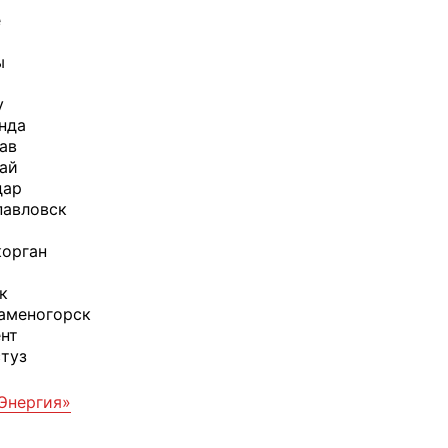
е
ы
у
нда
ав
ай
дар
павловск
корган
к
аменогорск
нт
туз
Энергия»