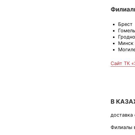
Филиалы
Брест
Гомел
Гродн
Минск
Могил
Сайт ТК 
В КАЗА
доставка
Филиалы в