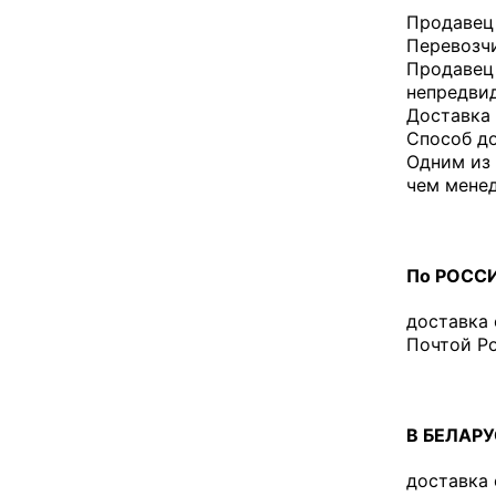
Продавец 
Перевозчи
Продавец 
непредвид
Доставка
Способ до
Одним из 
чем мене
По РОСС
доставка
Почтой Ро
В БЕЛАР
доставка