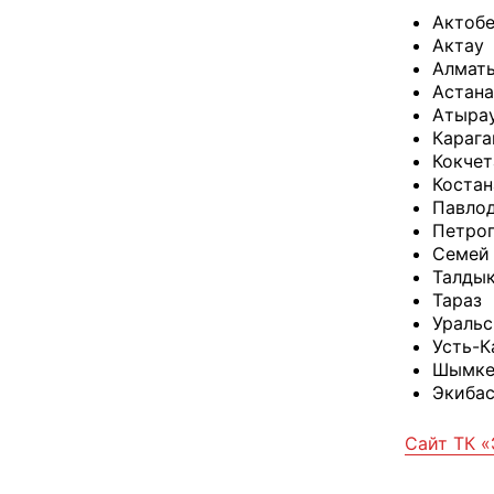
Актоб
Актау
Алмат
Астана
Атыра
Карага
Кокчет
Костан
Павло
Петро
Семей
Талды
Тараз
Уральс
Усть-К
Шымке
Экибас
Сайт ТК «