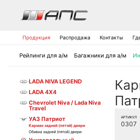
Продукция
Распродажа
Контакты
Гд
Рейлинги для а/м
Багажники для а/м
Ин
Кар
LADA NIVA LEGEND
LADA 4X4
Пат
Chevrolet Niva / Lada Niva
Travel
АРТИКУЛ
УАЗ Патриот
0307
Карман задней (пятой) двери
Обивка задней (пятой) двери