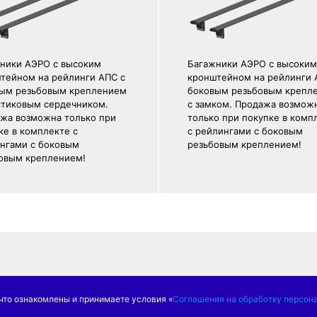
ники АЭРО с высоким
Багажники АЭРО с высоким
тейном на рейлинги АПС с
кронштейном на рейлинги 
ым резьбовым креплением
боковым резьбовым крепл
стиковым сердечником.
с замком. Продажа возмож
жа возможна только при
только при покупке в комп
ке в комплекте с
с рейлингами с боковым
нгами с боковым
резьбовым креплением!
овым креплением!
тти, ул. Коммунальная,
что ознакомлены и принимаете условия «
Соглашения на обработку персон
офис 403