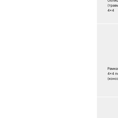
Облиц
(трав
4x4
Рамка
4x4 п
(конс