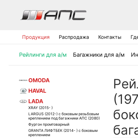
Продукция
Распродажа
Контакты
Гд
Рейлинги для а/м
Багажники для а/м
Ин
Рей
OMODA
HAVAL
(19
LADA
XRAY (2015- )
бок
LARGUS (2012-) с боковым резьбовым
креплением под багажники АПС (2080)
Фургон промтоварный
баг
GRANTA ЛИФТБЕК (2014- ) с боковым
креплением