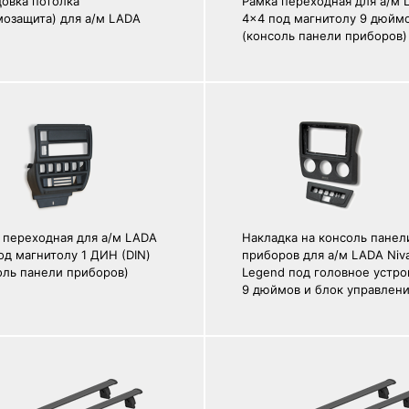
овка потолка
Рамка переходная для а/м 
мозащита) для а/м LADA
4x4 под магнитолу 9 дюйм
(консоль панели приборов)
 переходная для а/м LADA
Накладка на консоль панел
од магнитолу 1 ДИН (DIN)
приборов для а/м LADA Niv
оль панели приборов)
Legend под головное устро
9 дюймов и блок управлен