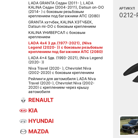
LADA GRANTA Седан (2011- ), LADA
KALINA Седан (2004-2011), Datsun on-DO
АРТИКУЛ
(2014- ) с боковым резьбовым
0212-
креплением под багажники АПС (2080)
GRANTA хэтчбек, KALINA ХЭТЧБЕК,
Datsun mi-DO с боковым креплением
KALINA УНИВЕРСАЛ с боковым
креплением
LADA 4х4 3 дв.(1977-2021), (Niva
Legend (2020- )) с боковым резьбовым
креплением под багажники АПС (2080)
LADA 4x4 5дв. (1993-2021), (Niva Legend
(2020- ))
Niva Travel (2020- ), Chevrolet Niva
(2002-2020) с боковым креплением
Рейлинги для автомобиля LADA Niva
Travel (2020-), Chevrolet Niva (2002-
2020) с креплением через крышу
автомобиля
RENAULT
KIA
HYUNDAI
MAZDA