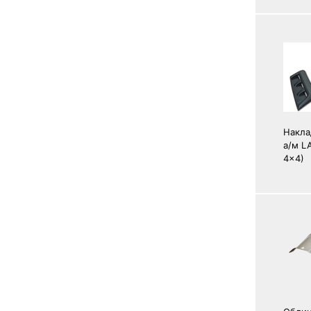
Накла
а/м L
4x4)