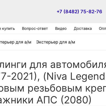
+7 (8482) 75-82-76
е купить
Вопрос-ответ
Видео
Доставка
Опл
терьер для а/м
Экстерьер для а/м
линги для автомобиля
77-2021), (Niva Legend 
овым резьбовым кре
ажники АПС (2080)