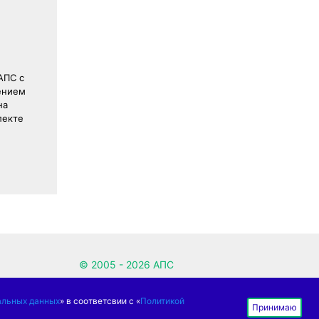
АПС с
ением
на
лекте
© 2005 - 2026 АПС
Производим автомобильные компоненты
альных данных
» в соответсвии с «
Политикой
для вашего комфорта с 2005 года.
Принимаю