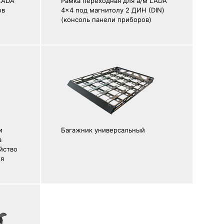
LADA
Рамка переходная для а/м LADA
ов
4x4 под магнитолу 2 ДИН (DIN)
(консоль панели приборов)
и
Багажник универсальный
a
йство
ия