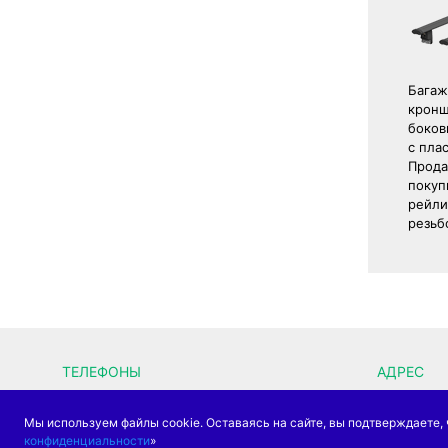
Багаж
кронш
боков
с пла
Прода
покуп
рейли
резьб
ТЕЛЕФОНЫ
АДРЕС
+7 (8482) 75-82-76
г. Толья
Мы используем файлы cookie. Оставаясь на сайте, вы подтверждаете, 
Отправить сообщение
дом 39, 
конфиденциальности
»