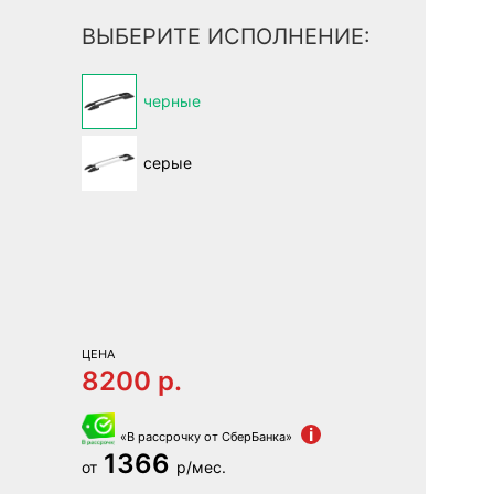
ВЫБЕРИТЕ ИСПОЛНЕНИЕ:
черные
серые
ЦЕНА
8200 p.
i
«В рассрочку от СберБанка»
1366
от
р/мес.